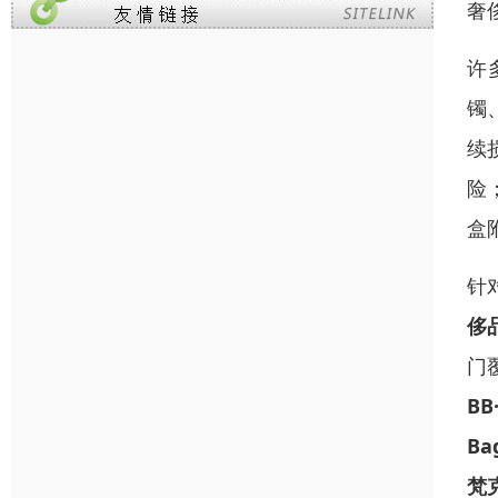
奢
许多
镯
续
险
盒
针
侈
门
BB
Ba
梵克