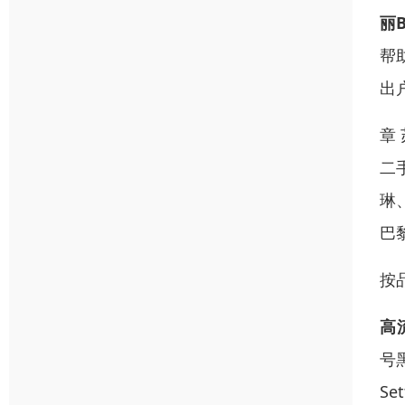
丽B
帮
出
章
二
琳
巴
按
高
号
S