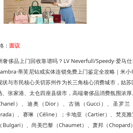
 格：
面议
奢侈品上门回收靠谱吗？LV Neverfull/Speedy·爱马仕Bir
lhambra·蒂芙尼钻戒实体连锁免费上门鉴定全攻略｜
现状与市民核心关切苏州作为长三角核心消费城市，姑苏
熟、张家港、太仓四座县级市，高端奢侈品消费氛围浓厚。爱马仕
hanel）、迪奥（Dior）、古驰（Gucci）、圣罗兰（Sa
rada）、赛琳（Céline）；卡地亚（Cartier）、梵克雅宝（V
（Bulgari）、尚美巴黎（Chaumet）、萧邦（Chop