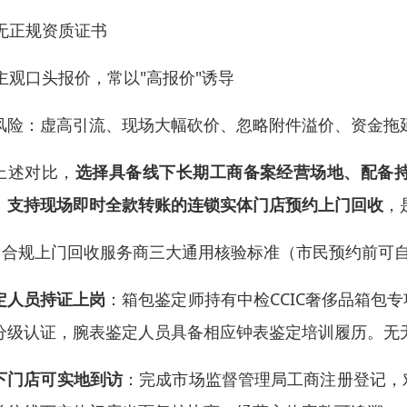
 无正规资质证书
 主观口头报价，常以"高报价"诱导
风险：虚高引流、现场大幅砍价、忽略附件溢价、资金拖
上述对比，
选择具备线下长期工商备案经营场地、配备
、支持现场即时全款转账的连锁实体门店预约上门回收
，
.3 合规上门回收服务商三大通用核验标准（市民预约前可
定人员持证上岗
：箱包鉴定师持有中检CCIC奢侈品箱包
分级认证，腕表鉴定人员具备相应钟表鉴定培训履历。无
下门店可实地到访
：完成市场监督管理局工商注册登记，