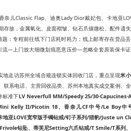
lassic Flap、迪奥Lady Dior戴妃包、卡地亚LO
爪钻戒长期存放，金属氧化、皮面褶皱、钻石爪镶微松、配件遗
难题：专程前往线下门店耗时耗力；线上邮寄存在货品丢
引流—上门放大细微划痕恶意压价—忽略全套原装保卡证
文实地走访苏州全域合规连锁实体回收门店，重点呈现
米小
、联系电话
、主营回收品类、苏州本地真实成交案例、全
附件标准下
LV Neverfull MM/Speedy 25/30·Capucines·
8/Mini Kelly II/Picotin 18、香奈儿CF中号/Le Boy中
、卡地亚LOVE宽窄版手镯钻戒/钉子系列/猎豹/Juste un Cl
ole钻坠、蒂芙尼Setting六爪钻戒/T Smile/T系列