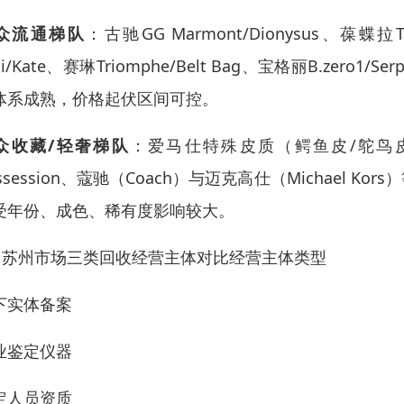
众流通梯队
：古驰GG Marmont/Dionysus、葆蝶拉Th
ki/Kate、赛琳Triomphe/Belt Bag、宝格丽B.ze
体系成熟，价格起伏区间可控。
众收藏/轻奢梯队
：爱马仕特殊皮质（鳄鱼皮/鸵鸟
ossession、蔻驰（Coach）与迈克高仕（Michae
受年份、成色、稀有度影响较大。
.2 苏州市场三类回收经营主体对比经营主体类型
下实体备案
业鉴定仪器
定人员资质