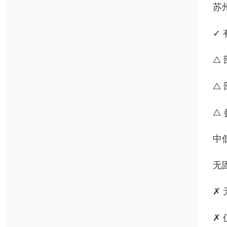
苏
✓
△
△
△
中
无
✗
✗