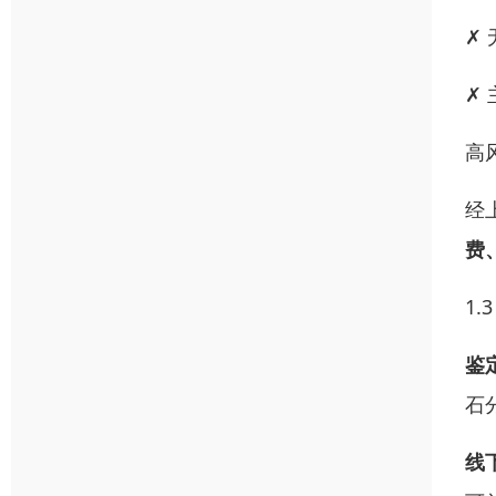
✗
✗
高
经
费
1
鉴
石
线