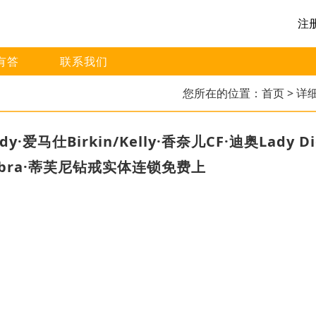
注
有答
联系我们
您所在的位置：
首页
> 详
爱马仕Birkin/Kelly·香奈儿CF·迪奥Lady Di
mbra·蒂芙尼钻戒实体连锁免费上