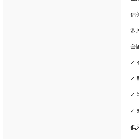
估
常
全
✓
✓
✓
✓
低