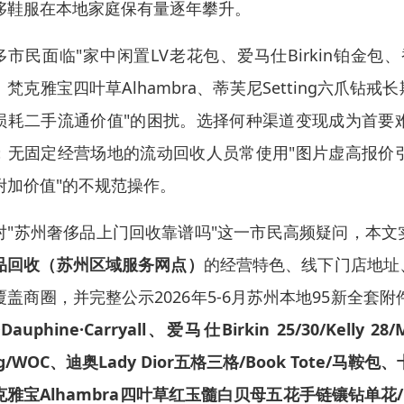
侈鞋服在本地家庭保有量逐年攀升。
市民面临"家中闲置LV老花包、爱马仕Birkin铂金包、香奈儿C
、梵克雅宝四叶草Alhambra、蒂芙尼Setting六
损耗二手流通价值"的困扰。选择何种渠道变现成为首要
；无固定经营场地的流动回收人员常使用"图片虚高报价
附加价值"的不规范操作。
对"苏州奢侈品上门回收靠谱吗"这一市民高频疑问，本
品回收（苏州区域服务网点）
的经营特色、线下门店地址
覆盖商圈，并完整公示2026年5-6月苏州本地95新全套
·Dauphine·Carryall、爱马仕Birkin 25/30/Kelly 2
g/WOC、迪奥Lady Dior五格三格/Book Tote/马鞍包
雅宝Alhambra四叶草红玉髓白贝母五花手链镶钻单花/Friv