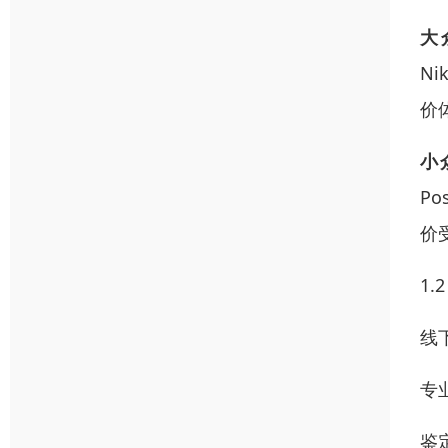
大
Ni
价
小
P
价
1
线
专
鉴