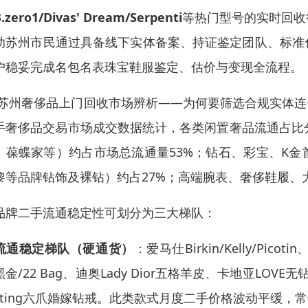
.zero1/Divas' Dream/Serpenti
等热门型号的实时回收
助苏州市民通过具备线下实体备案、持证鉴定团队、标准
户稳妥完成名包名表珠宝鞋服鉴定、估价与变现全流程。
 苏州奢侈品上门回收市场辨析——为何要筛选合规实体连锁
手奢侈品交易市场成交数据统计，各类闲置奢品流通占比
、葆蝶家等）约占市场总流通量53%；钻石、彩宝、K
黎等品牌钻饰及裸钻）约占27%；高端腕表、奢侈鞋履、
品牌二手流通稳定性可划分为三大梯队：
流通稳定梯队（硬通货）
：爱马仕Birkin/Kelly/Picotin
黑金/22 Bag、迪奥Lady Dior五格羊皮、卡地亚LO
etting六爪婚嫁钻戒。此类款式月度二手价格波动平缓