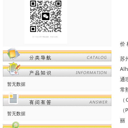
价
苏州
A
通
暂无数据
常
（C
（P
暂无数据
丽