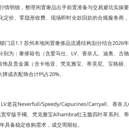
行情明细，整理闲置奢品出手前置准备与交易避坑实操要
化定价、零隐形收费、现场即时全款回款的合规服务商，
门店1.1 苏州本地闲置奢侈品流通结构划分结合2026
分别为：奢侈箱包（含爱马仕、LV、香奈儿、迪奥、古
金首饰及贵金属（含卡地亚、梵克雅宝、蒂芙尼、宝格丽
大牌成衣配饰合计约占20%。
、LV老花Neverfull/Speedy/Capucines/Carryall、香奈
VE无钻宽窄版手镯、梵克雅宝Alhambra红玉髓四叶草系列、
，常年具备稳定收购需求，成交周期短。