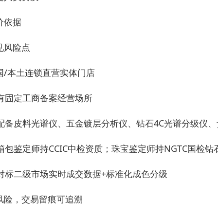
价依据
见风险点
国/本土连锁直营实体门店
 有固定工商备案经营场所
 配备皮料光谱仪、五金镀层分析仪、钻石4C光谱分级仪
 箱包鉴定师持CCIC中检资质；珠宝鉴定师持NGTC国检
 对标二级市场实时成交数据+标准化成色分级
风险，交易留痕可追溯